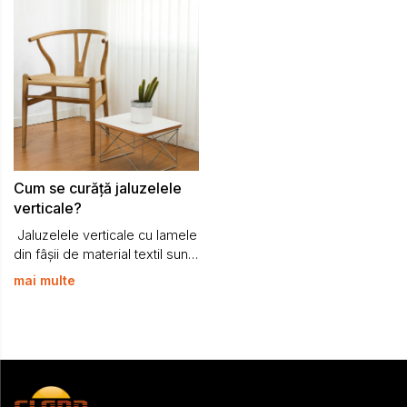
Cum se curăță jaluzelele
verticale?
Jaluzelele verticale cu lamele
din fâșii de material textil sunt
produse special concepute
mai multe
pentru utilizare în condiții de
interior.
Fâșiile textile sunt supuse
unor tratamente speciale
pentru a face față tuturor
situațiilor la care pot...