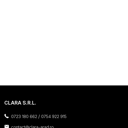
CLARA S.R.L.
/
0723 180 662
0754 922 915
contact@clara-arad.ro