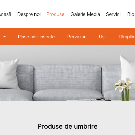
Acasă
Despre noi
Produse
Galerie Media
Servicii
Blo
e
Plase anti-insecte
Pervazuri
Uși
Tâmplăr
Produse de umbrire