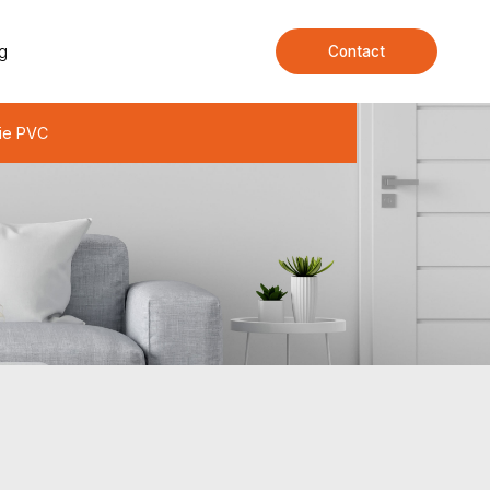
g
Contact
ie PVC