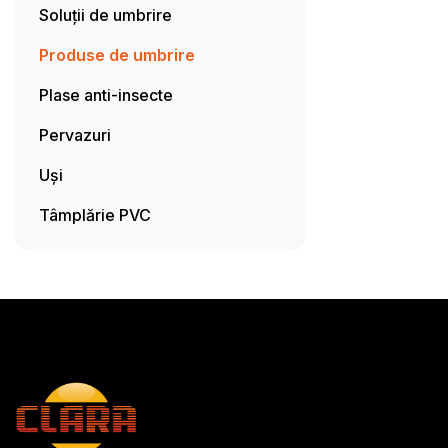
Soluții de umbrire
Produse de umbrire
Plase anti-insecte
Pervazuri
Uși
Tâmplărie PVC