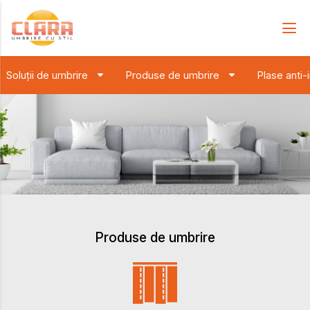
Soluții de umbrire
Produse de umbrire
Plase anti-
Produse de umbrire