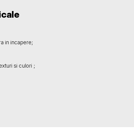
icale
tra in incapere;
turi si culori ;