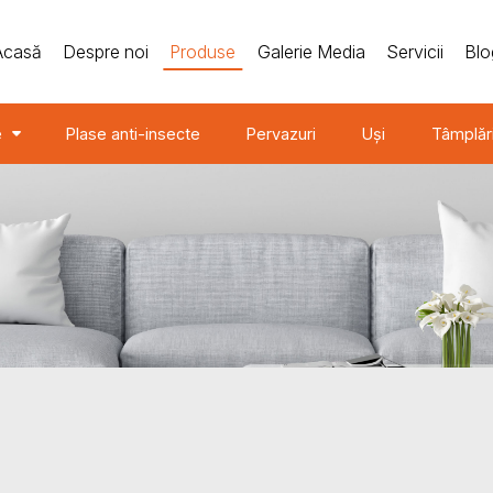
Acasă
Despre noi
Produse
Galerie Media
Servicii
Blo
e
Plase anti-insecte
Pervazuri
Uși
Tâmplăr