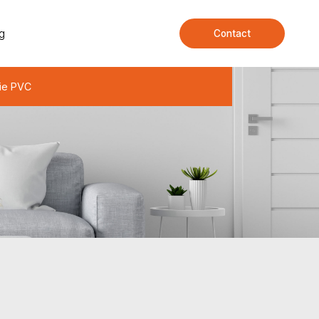
g
Contact
ie PVC